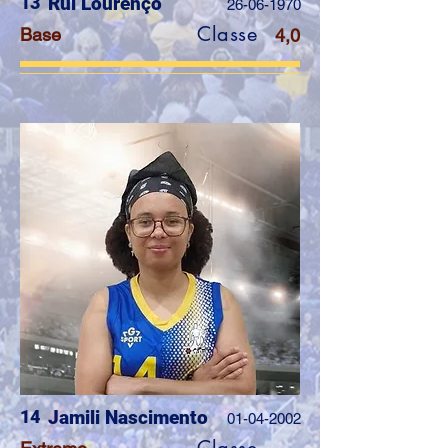
13
Rui Lourenço
26-06-1970
Classe
Base
4,0
14
Jamili Nascimento
01-04-2002